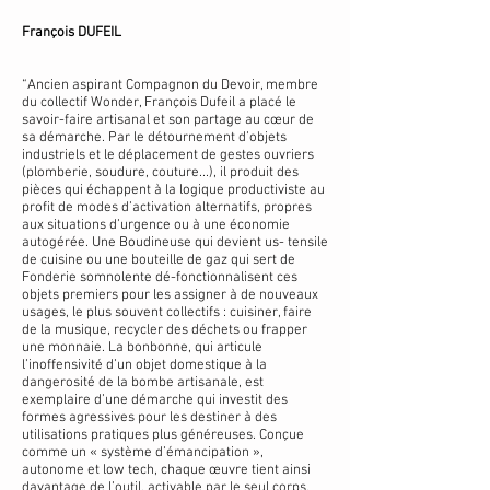
François DUFEIL
“Ancien aspirant Compagnon du Devoir, membre
du collectif Wonder, François Dufeil a placé le
savoir-faire artisanal et son partage au cœur de
sa démarche. Par le détournement d’objets
industriels et le déplacement de gestes ouvriers
(plomberie, soudure, couture...), il produit des
pièces qui échappent à la logique productiviste au
profit de modes d’activation alternatifs, propres
aux situations d’urgence ou à une économie
autogérée. Une Boudineuse qui devient us- tensile
de cuisine ou une bouteille de gaz qui sert de
Fonderie somnolente dé-fonctionnalisent ces
objets premiers pour les assigner à de nouveaux
usages, le plus souvent collectifs : cuisiner, faire
de la musique, recycler des déchets ou frapper
une monnaie. La bonbonne, qui articule
l’inoffensivité d’un objet domestique à la
dangerosité de la bombe artisanale, est
exemplaire d’une démarche qui investit des
formes agressives pour les destiner à des
utilisations pratiques plus généreuses. Conçue
comme un « système d’émancipation »,
autonome et low tech, chaque œuvre tient ainsi
davantage de l’outil, activable par le seul corps,