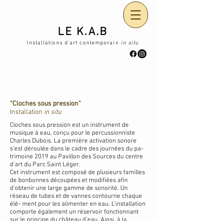
LE K.
A.B
Installations d'art contemporain
in situ
François DUFEIL &
Charles DUBOIS
“Cloches sous pression“
Installation
in situ
Cloches sous pression est un instrument de
musique à eau, conçu pour le percussionniste
Charles Dubois. La première activation sonore
s’est déroulée dans le cadre des journées du pa-
trimoine 2019 au Pavillon des Sources du centre
d’art du Parc Saint Léger.
Cet instrument est composé de plusieurs familles
de bonbonnes découpées et modifiées afin
d’obtenir une large gamme de sonorité. Un
réseau de tubes et de vannes contourne chaque
élé- ment pour les alimenter en eau. L’installation
comporte également un réservoir fonctionnant
sur le principe du château d’eau. Ainsi, à la