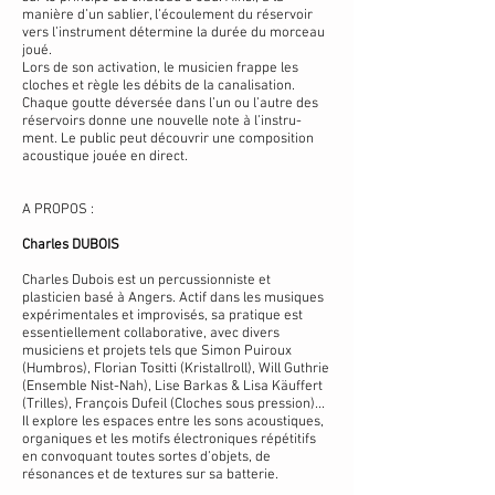
manière d’un sablier, l’écoulement du réservoir
vers l’instrument détermine la durée du morceau
joué.
Lors de son activation, le musicien frappe les
cloches et règle les débits de la canalisation.
Chaque goutte déversée dans l’un ou l’autre des
réservoirs donne une nouvelle note à l’instru-
ment. Le public peut découvrir une composition
acoustique jouée en direct.
A PROPOS :
Charles DUBOIS
Charles Dubois est un percussionniste et
plasticien basé à Angers. Actif dans les musiques
expérimentales et improvisés, sa pratique est
essentiellement collaborative, avec divers
musiciens et projets tels que Simon Puiroux
(Humbros), Florian Tositti (Kristallroll), Will Guthrie
(Ensemble Nist-Nah), Lise Barkas & Lisa Käuffert
(Trilles), François Dufeil (Cloches sous pression)...
Il explore les espaces entre les sons acoustiques,
organiques et les motifs électroniques répétitifs
en convoquant toutes sortes d’objets, de
résonances et de textures sur sa batterie.