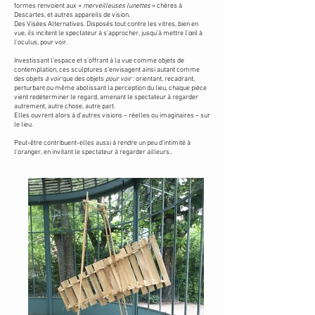
formes renvoient aux «
merveilleuses lunettes
» chères à
Descartes, et autres appareils de vision.
Des Visées Alternatives. Disposés tout contre les vitres, bien en
vue, ils incitent le spectateur à s’approcher, jusqu’à mettre l’œil à
l’oculus, pour voir.
Investissant l’espace et s’offrant à la vue comme objets de
contemplation, ces sculptures s’envisagent ainsi autant comme
des objets
à voir
que des objets
pour voir
: orientant, recadrant,
perturbant ou même abolissant la perception du lieu, chaque pièce
vient redéterminer le regard, amenant le spectateur à regarder
autrement, autre chose, autre part.
Elles ouvrent alors à d’autres visions – réelles ou imaginaires – sur
le lieu.
Peut-être contribuent-elles aussi à rendre un peu d’intimité à
l’oranger, en invitant le spectateur à regarder ailleurs..