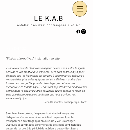
LE K.
A.B
Installations d'art contemporain
in situ
Anne DANYSZ
"
Visées alternatives
“ installation
in situ
« Toute la conduite de notre vie dépend de nos sens, entre lesquels
celui de la vue étant le plus universel et le plus noble, il n'y a point
de doute que les inventions qui servent à augmenter sa puissance
ne soient des plus utiles qui puissent être. Et il est malaisé d'en
trouver aucune qui l'augmente davantage que celle de ces
merveilleuses lunettes qui […] nous ont déjà découvert de nouveaux
astres dans le ciel, et d'autres nouveaux objets dessus la terre, en
plus grand nombre que ne sont ceux que nous y avions vus
auparavant […].
»
René Descartes, La Dioptrique, 1637.
Simple et harmonieux, l’espace circulaire du kiosque des
Batignolles s’offre sans réserve à l’œil du passant par la
transparence du vitrage qui l’entoure. On y voit un oranger.
Quelques assemblages éphémères de bois noué sont installés
autour de l’arbre, à la périphérie intérieure du pavillon. Leurs