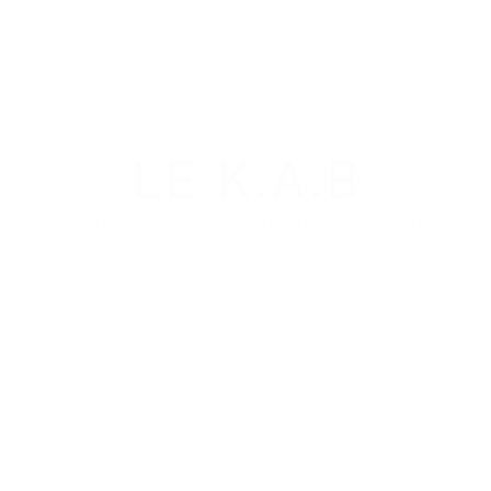
LE K.
A.B
Installations d'art contemporain
in situ
 VENIR
ACTUELLEMENT
PARTENAIRES
SUIVEZ-NOU